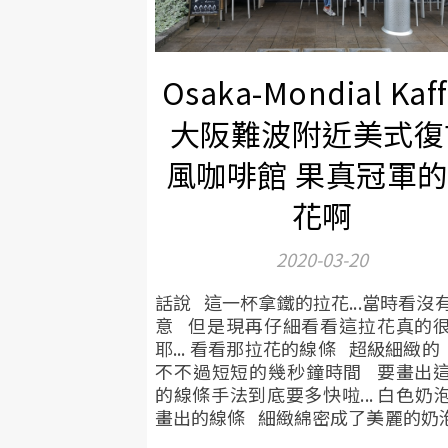
Osaka-Mondial Kaf
大阪難波附近美式復
風咖啡館 果真冠軍
花啊
2020-03-20
話說 這一杯拿鐵的拉花...當時看沒
意 但是現再仔細看看這拉花真的
耶... 看看那拉花的線條 超級細緻的
不不過短短的幾秒鐘時間 要畫出
的線條手法到底要多快啦... 白色奶
畫出的線條 細緻綿密成了美麗的奶泡.