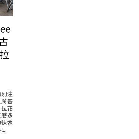
fee
古
的拉
有別注
很厲害
 拉花
這麼多
泡快速
..