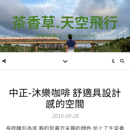
茶香草.天空飛行
在旅行的路上…from Hsinchu
中正-沐樂咖啡 舒適具設計
感的空間
2016-09-26
長棍麵包為底 看的到黃芥末醬的顏色 加上了生菜番