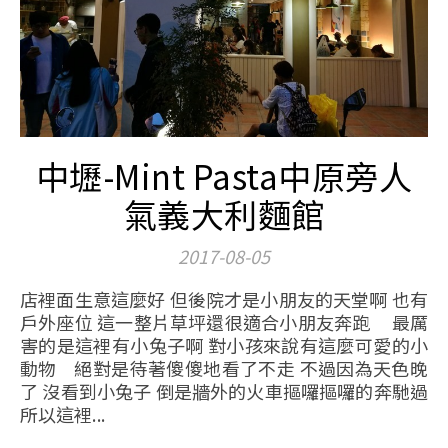
中壢-Mint Pasta中原旁人
氣義大利麵館
2017-08-05
店裡面生意這麼好 但後院才是小朋友的天堂啊 也有
戶外座位 這一整片草坪還很適合小朋友奔跑 最厲
害的是這裡有小兔子啊 對小孩來說有這麼可愛的小
動物 絕對是待著傻傻地看了不走 不過因為天色晚
了 沒看到小兔子 倒是牆外的火車摳囉摳囉的奔馳過
所以這裡...