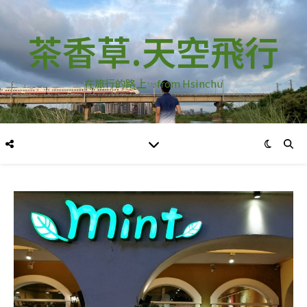
茶香草.天空飛行
在旅行的路上…from Hsinchu