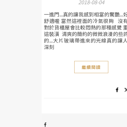
2018-08-04
一進門...真的讓我感到相當的驚艷...
舒適喔 當然這裡面的冷氣很夠 沒
對於貨櫃屋會比較悶熱的那種感覺 
這裝潢 清爽的簡約的微微浪漫的些
的...大片玻璃帶進來的光線真的讓
深刻
繼續閱讀