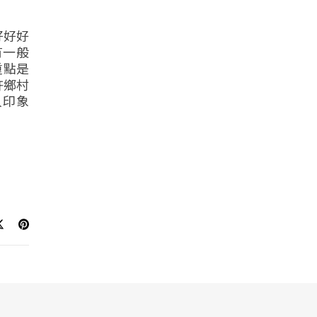
好好好
有一般
重點是
許鄉村
人印象