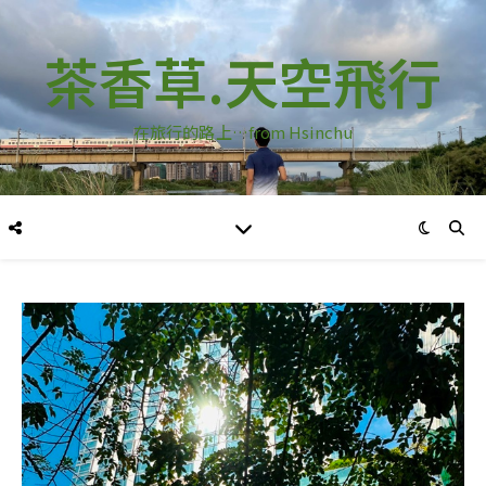
茶香草.天空飛行
在旅行的路上…from Hsinchu