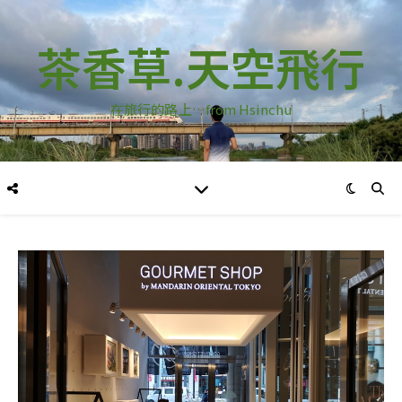
茶香草.天空飛行
在旅行的路上…from Hsinchu