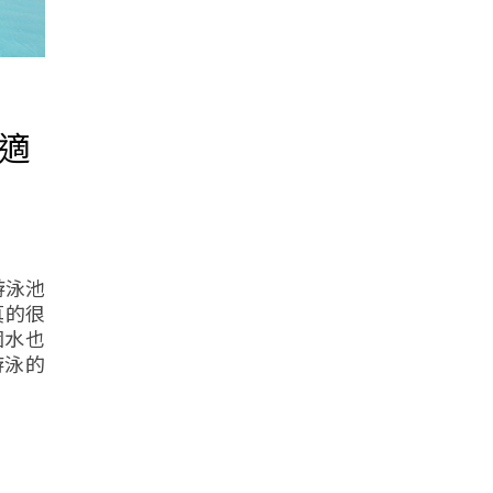
舒適
游泳池
真的很
個水也
游泳的