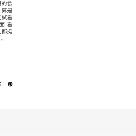
裡的食
 算是
試試看
裡面 看
友都挺
..