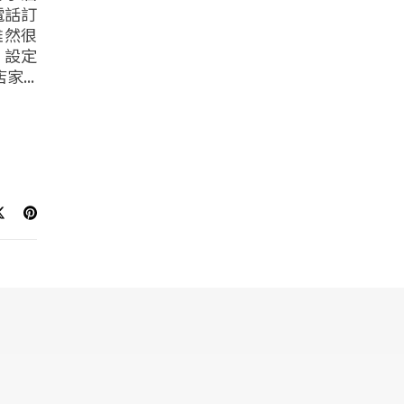
電話訂
雖然很
 設定
...