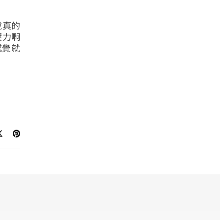
說真的
壓力啊
感覺就