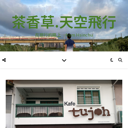
茶香草.天空飛行
在旅行的路上…from Hsinchu