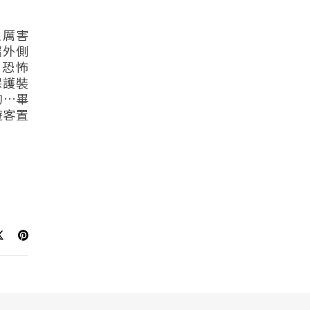
覺很厲害
端外側
很恐怖
保護裝
的…畢
遊客置