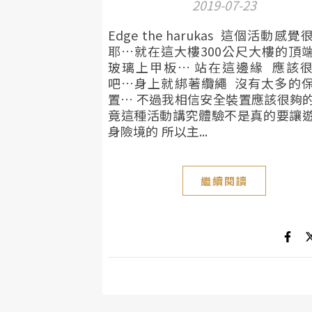
2019-07-23
Edge the harukas 這個活動感
耶…就在這大樓300公尺大樓的頂
玻璃上甲板… 站在這邊緣 應該
吧…身上就綁著纜繩 沒有太多的
置… 不過我相信安全裝置應該很夠
竟這種活動講究體驗不是真的要讓
身險境的 所以主...
繼續閱讀