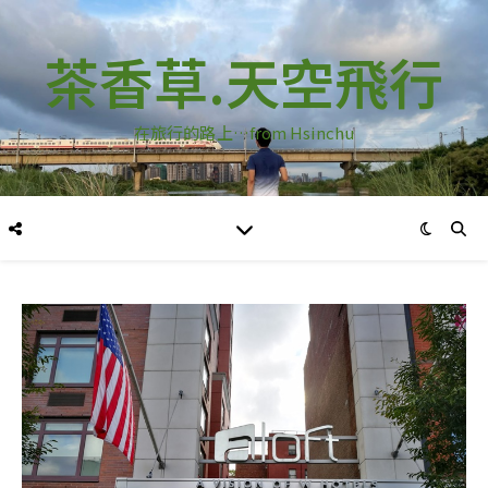
茶香草.天空飛行
在旅行的路上…from Hsinchu