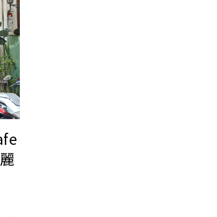
afe
華麗