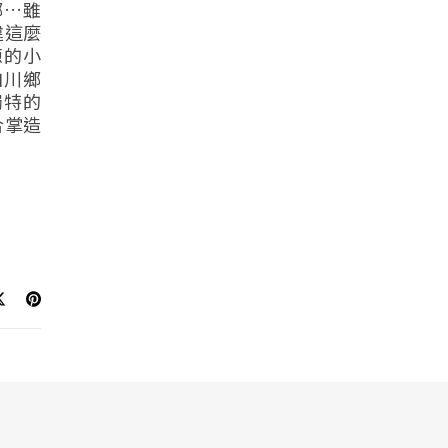
鄉…雖
違這麼
源的小
白川鄉
獨特的
合掌造