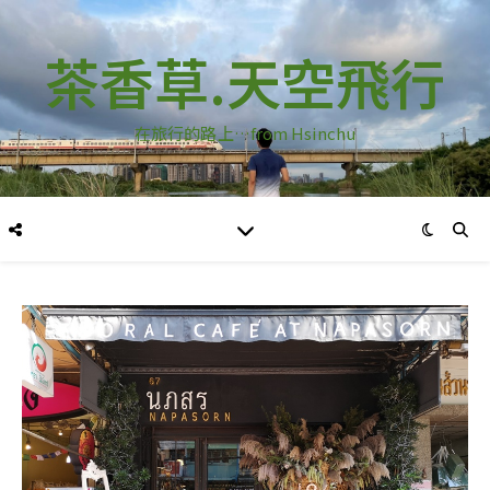
茶香草.天空飛行
在旅行的路上…from Hsinchu