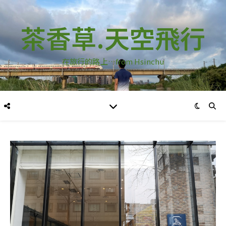
茶香草.天空飛行
在旅行的路上…from Hsinchu