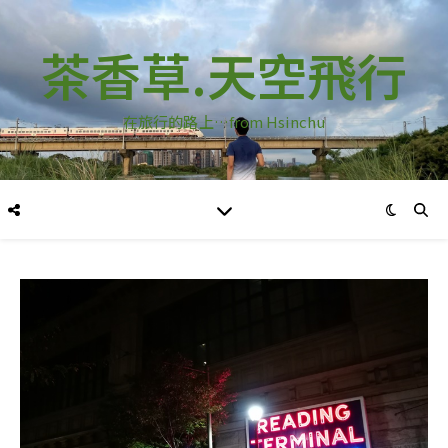
茶香草.天空飛行
在旅行的路上…from Hsinchu