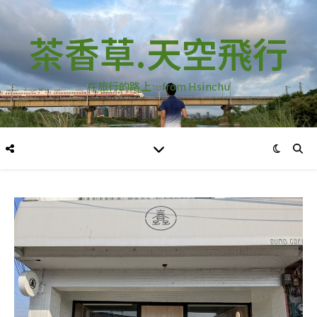
茶香草.天空飛行
在旅行的路上…from Hsinchu