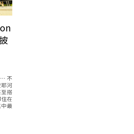
hon
昭披
… 不
披耶河
甚至搭
擇住在
其中最