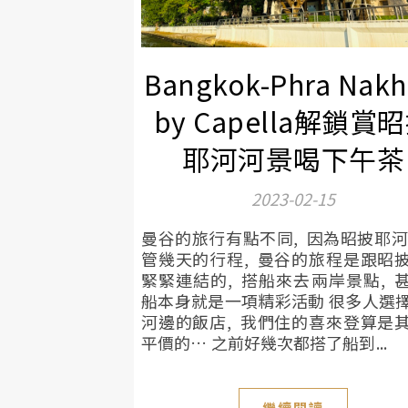
Bangkok-Phra Nak
by Capella解鎖賞
耶河河景喝下午茶
2023-02-15
曼谷的旅行有點不同, 因為昭披耶河
管幾天的行程, 曼谷的旅程是跟昭
緊緊連結的, 搭船來去兩岸景點, 
船本身就是一項精彩活動 很多人選
河邊的飯店, 我們住的喜來登算是
平價的… 之前好幾次都搭了船到...
繼續閱讀