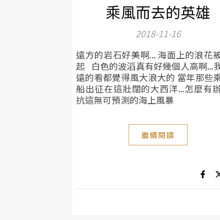
乘風而去的英雄
2018-11-16
遠方的岩石好美啊... 海面上的浪花
起 白色的波滔真有好幾個人高啊...
遠的看都覺得風大浪大的 當年那些
船出征在這壯闊的大西洋...怎麼有
抗這無可預測的海上風暴
繼續閱讀