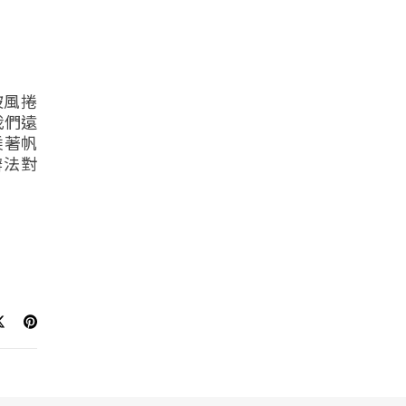
被風捲
我們遠
乘著帆
辦法對