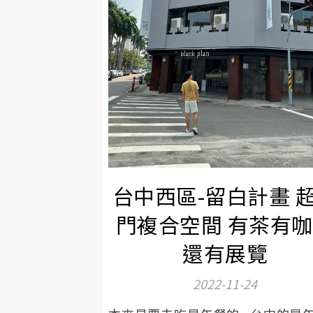
台中西區-留白計畫 
門複合空間 有茶有
還有展覽
2022-11-24