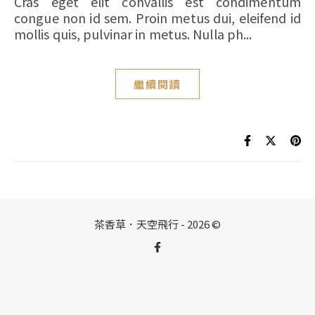
Cras eget elit convallis est condimentum
congue non id sem. Proin metus dui, eleifend id
mollis quis, pulvinar in metus. Nulla ph...
繼續閱讀
茶香草．天空飛行 - 2026 ©