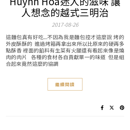
Huynh Hoa迷人的滋味 讓
人想念的越式三明治
2017-08-26
這麵包真有好吃...不因為我是麵包控才這麼說 烤的
外皮酥酥的 進過烤箱再拿出來所以比原來的硬再多
點酥香 裡面的餡料有生菜有火腿還有看起來像是燒
肉的肉片 各種的食材各自貢獻單一的味道 但是組
合起來竟然這麼的協調
繼續閱讀