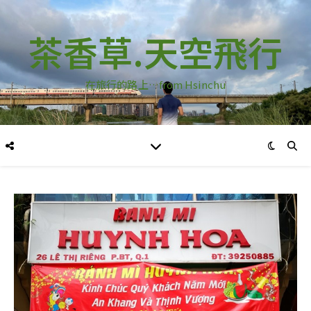
茶香草.天空飛行
在旅行的路上…from Hsinchu