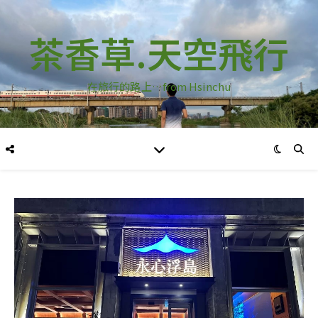
茶香草.天空飛行
在旅行的路上…from Hsinchu