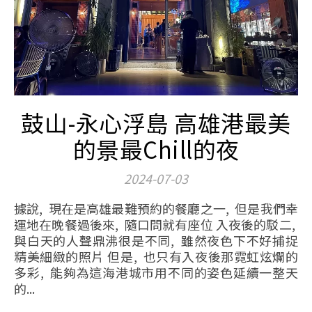
鼓山-永心浮島 高雄港最美
的景最Chill的夜
2024-07-03
據說, 現在是高雄最難預約的餐廳之一, 但是我們幸
運地在晚餐過後來, 隨口問就有座位 入夜後的駁二,
與白天的人聲鼎沸很是不同, 雖然夜色下不好捕捉
精美細緻的照片 但是, 也只有入夜後那霓虹炫爛的
多彩, 能夠為這海港城市用不同的姿色延續一整天
的...