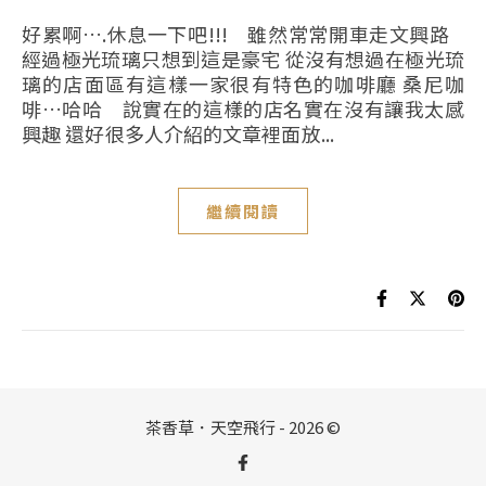
好累啊….休息一下吧!!! 雖然常常開車走文興路
經過極光琉璃只想到這是豪宅 從沒有想過在極光琉
璃的店面區有這樣一家很有特色的咖啡廳 桑尼咖
啡…哈哈 說實在的這樣的店名實在沒有讓我太感
興趣 還好很多人介紹的文章裡面放...
繼續閱讀
茶香草．天空飛行 - 2026 ©