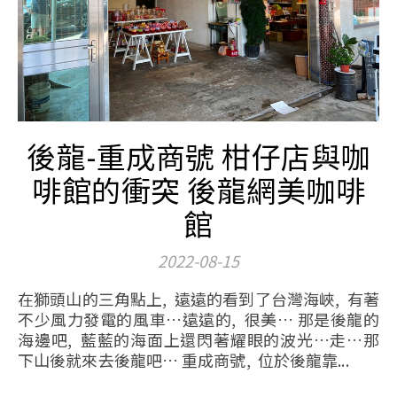
後龍-重成商號 柑仔店與咖
啡館的衝突 後龍網美咖啡
館
2022-08-15
在獅頭山的三角點上, 遠遠的看到了台灣海峽, 有著
不少風力發電的風車…遠遠的, 很美… 那是後龍的
海邊吧, 藍藍的海面上還閃著耀眼的波光…走…那
下山後就來去後龍吧… 重成商號, 位於後龍靠...