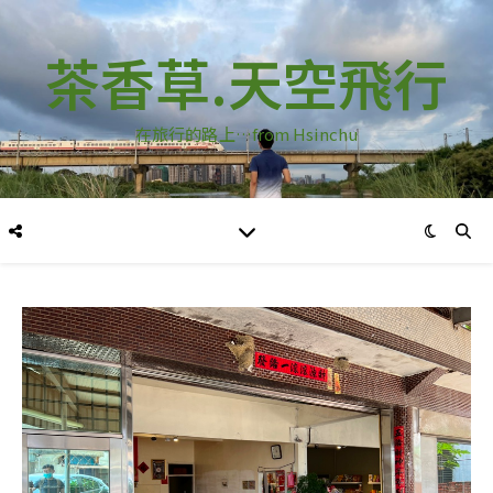
茶香草.天空飛行
在旅行的路上…from Hsinchu