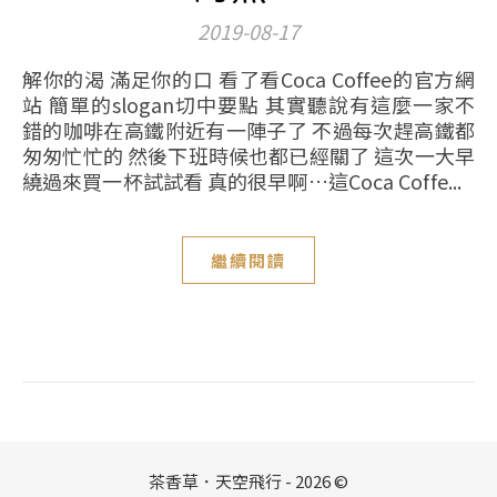
2019-08-17
解你的渴 滿足你的口 看了看Coca Coffee的官方網
站 簡單的slogan切中要點 其實聽說有這麼一家不
錯的咖啡在高鐵附近有一陣子了 不過每次趕高鐵都
匆匆忙忙的 然後下班時候也都已經關了 這次一大早
繞過來買一杯試試看 真的很早啊…這Coca Coffe...
繼續閱讀
茶香草．天空飛行 - 2026 ©