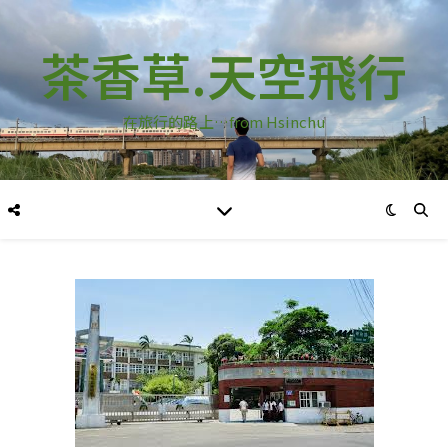
茶香草.天空飛行
在旅行的路上…from Hsinchu