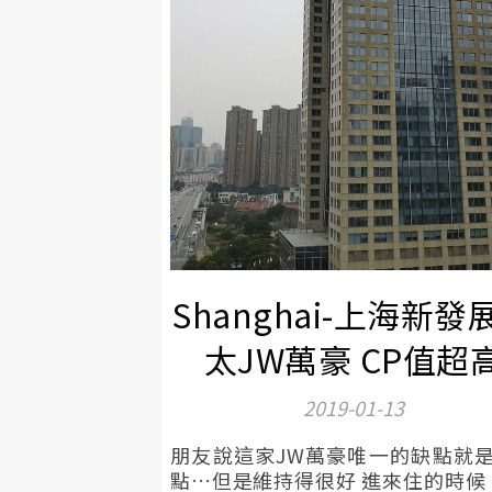
Shanghai-上海新發
太JW萬豪 CP值超
2019-01-13
朋友說這家JW萬豪唯一的缺點就
點…但是維持得很好 進來住的時候