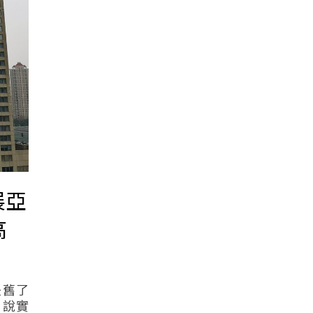
展亞
高
是舊了
 說實