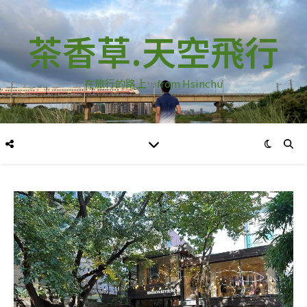
茶香草.天空飛行
在旅行的路上…from Hsinchu