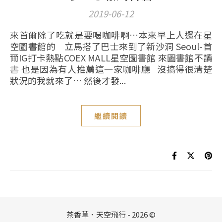
2019-06-12
來首爾除了吃就是要喝咖啡啊…本來早上人還在星
空圖書館的 立馬搭了巴士來到了新沙洞 Seoul-首
爾IG打卡熱點COEX MALL星空圖書館 來圖書館不讀
書 也是因為有人推薦這一家咖啡廳 沒搞得很清楚
狀況的我就來了… 然後才發...
繼續閱讀
茶香草．天空飛行 - 2026 ©