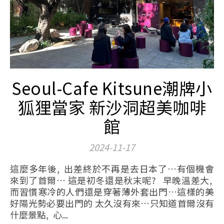
Seoul-Cafe Kitsune潮牌小
狐狸當家 新沙洞超美咖啡
館
2024-11-17
這麼多年後, 出差終於不再是去日本了…有個機會
來到了首爾… 這是初冬還是秋末呢? 早晚溫差大,
而習慣寒冷的人們還是穿著薄外套出門…這樣的美
好陽光勢必要出門的 太久沒有來…只知道首爾沒有
什麼景點, 心...