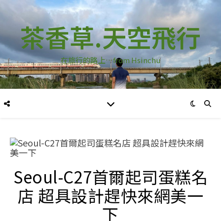
茶香草.天空飛行
在旅行的路上…from Hsinchu
Seoul-C27首爾起司蛋糕名
店 超具設計趕快來網美一
下