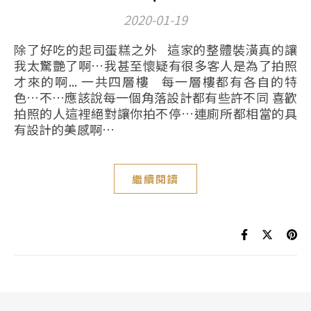
2020-01-19
除了好吃的起司蛋糕之外 這家的整體裝潢真的讓
我太驚艷了啊…我甚至懷疑有很多客人是為了拍照
才來的啊... 一共四層樓 每一層樓都有各自的特
色…不…應該說每一個角落設計都有些許不同 喜歡
拍照的人這裡絕對讓你拍不停…連廁所都相當的具
有設計的美感啊…
繼續閱讀