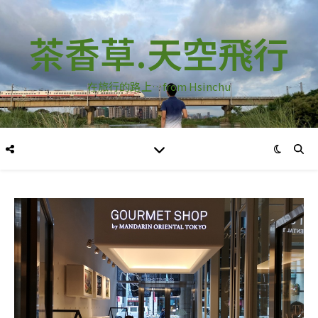
茶香草.天空飛行
在旅行的路上…from Hsinchu