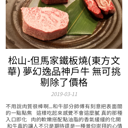
松山-但馬家鐵板燒(東方文
華) 夢幻逸品神戶牛 無可挑
剔除了價格
2019-03-11
不用說肉質很棒啊...和牛部分師傅有刻意把表面間
的一點點焦 這樣吃起來感覺不會這麼膩 真的那種
入口即化 肉的軟嫩搭配點油脂的香氣緩緩的化開
和牛真的讓人不只是期待還是一種景仰崇拜的心情