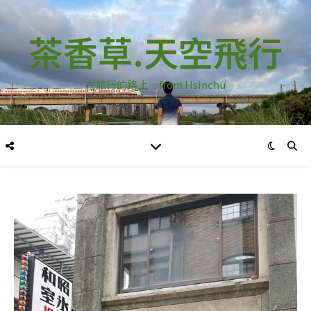
茶香草.天空飛行
在旅行的路上…from Hsinchu