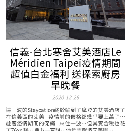
信義-台北寒舍艾美酒店Le
Méridien Taipei疫情期間
超值白金福利 送探索廚房
早晚餐
2020-12-26
這一波的Staycation終於輪到了摩登的艾美酒店了
在信義區的艾美 疫情前的價格都幾乎要上萬了…
趁著疫情期間的促銷 來住一波…但其實含稅也花
了76xx啊… 朋友一直說…他們吉隆坡艾美啊…...