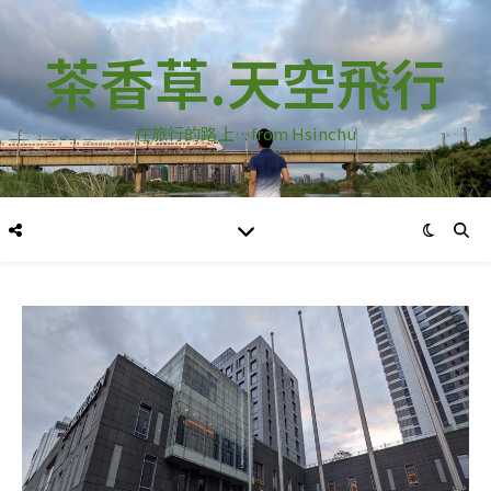
茶香草.天空飛行
在旅行的路上…from Hsinchu