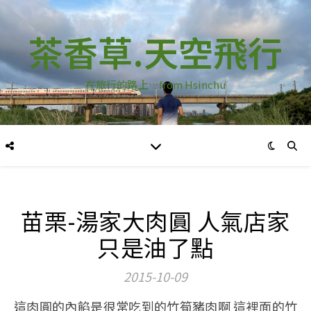
茶香草.天空飛行
在旅行的路上…from Hsinchu
苗栗-湯家大肉圓 人氣店家
只是油了點
2015-10-09
這肉圓的內餡是很常吃到的竹筍豬肉啊 這裡面的竹