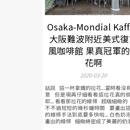
Osaka-Mondial Kaf
大阪難波附近美式復
風咖啡館 果真冠軍
花啊
2020-03-20
話說 這一杯拿鐵的拉花...當時看沒
意 但是現再仔細看看這拉花真的
耶... 看看那拉花的線條 超級細緻的
不不過短短的幾秒鐘時間 要畫出
的線條手法到底要多快啦... 白色奶
畫出的線條 細緻綿密成了美麗的奶泡.