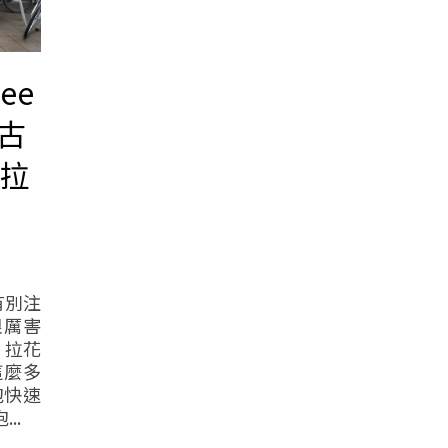
fee
古
的拉
有別注
很厲害
 拉花
這麼多
泡快速
..