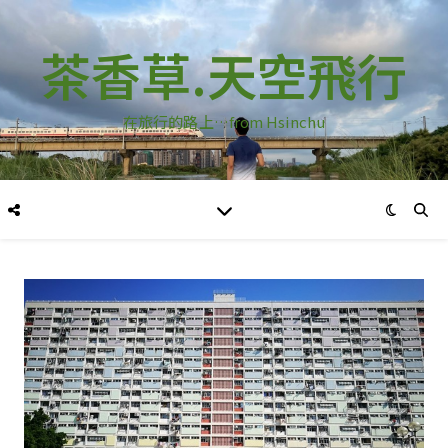
茶香草.天空飛行
在旅行的路上…from Hsinchu