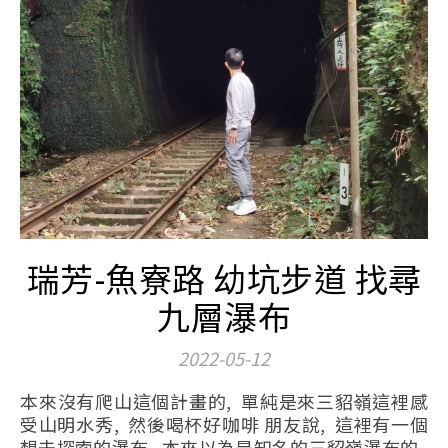
瑞芳-魚寮路 幼坑步道 找尋
九層瀑布
2022-05-12
本來沒有爬山這個計畫的, 單純是來三貂嶺這裡感
受山明水秀, 然後喝杯好咖啡 朋友說, 這裡有一個
想去探索的瀑布, 本來以為是知名的三貂嶺瀑布的,