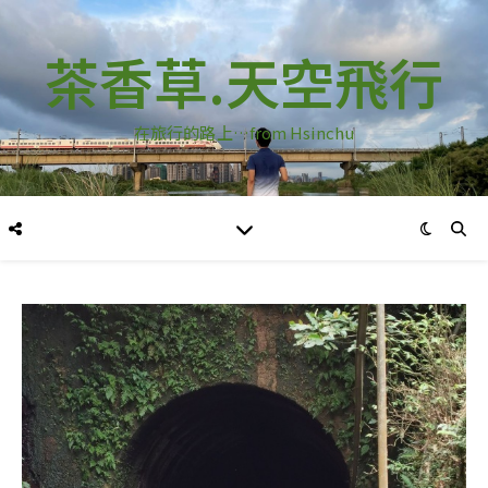
茶香草.天空飛行
在旅行的路上…from Hsinchu