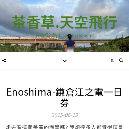
茶香草.天空飛行
在旅行的路上…from Hsinchu
Enoshima-鎌倉江之電一日
劵
2015-06-19
想去看這個美麗的海景嗎? 我想很多人都覺得這景