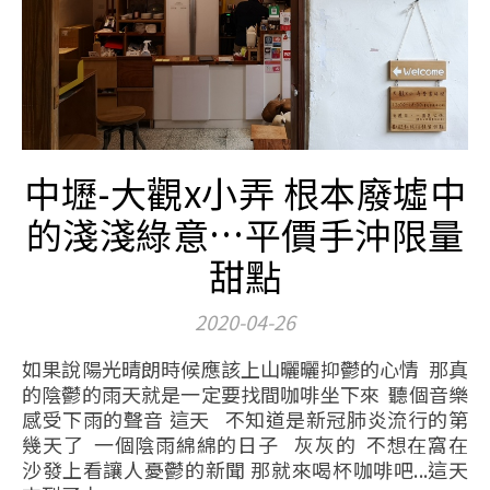
中壢-大觀x小弄 根本廢墟中
的淺淺綠意…平價手沖限量
甜點
2020-04-26
如果說陽光晴朗時候應該上山曬曬抑鬱的心情 那真
的陰鬱的雨天就是一定要找間咖啡坐下來 聽個音樂
感受下雨的聲音 這天 不知道是新冠肺炎流行的第
幾天了 一個陰雨綿綿的日子 灰灰的 不想在窩在
沙發上看讓人憂鬱的新聞 那就來喝杯咖啡吧...這天