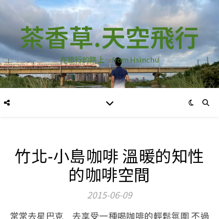
茶香草.天空飛行
在旅行的路上…from Hsinchu
竹北-小島咖啡 溫暖的知性
的咖啡空間
2015-06-09
常常去星巴克 去享受一種喝咖啡的輕鬆氛圍 不過