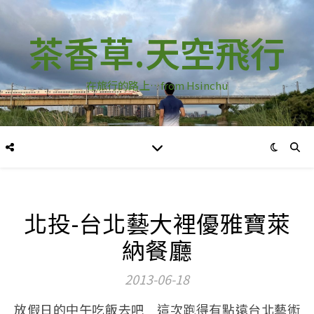
茶香草.天空飛行
在旅行的路上…from Hsinchu
北投-台北藝大裡優雅寶萊
納餐廳
2013-06-18
放假日的中午吃飯去吧 這次跑得有點遠台北藝術