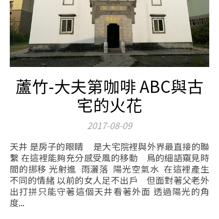
蘆竹-大夫第咖啡 ABC與古
宅的火花
2017-08-09
天井 是房子的眼睛 是大宅院裡與外界最直接的聯
繫 在這裡能夠充分感受風的移動 鳥的細語窺見時
間的挪移 光射進 雨灑落 陽光空氣水 在這裡產生
不同的情緒 以前的女人足不出戶 但面對著父老外
出打拼只能守著這個天井看著外面 透過陽光的角
度...