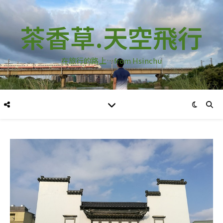
茶香草.天空飛行
在旅行的路上…from Hsinchu