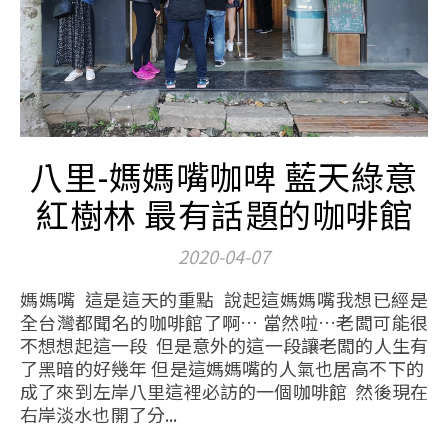
八里-媽媽嘴咖啤 藍天綠意
紅樹林 最有話題的咖啡館
2020-04-07
媽媽嘴 這是這天的重點 說起這媽媽嘴我想已經是
全台灣都聞名的咖啡館了啊… 當然啦…老闆可能很
不想想起這一段 但是意外的這一段讓老闆的人生有
了黑暗的好幾年 但是這媽媽嘴的人氣也居高不下的
成了來到左岸八里這裡必訪的一個咖啡館 然後現在
右岸淡水也開了分...