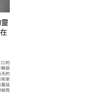
的靈
覽在
路口的
不賴很
兩天的
藝術家
情蔓延
帶給我