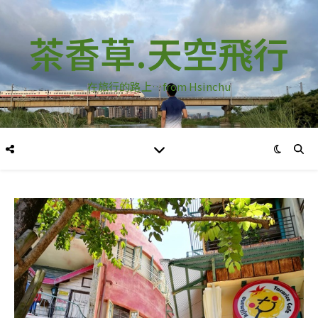
茶香草.天空飛行
在旅行的路上…from Hsinchu