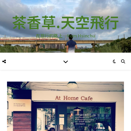
茶香草.天空飛行
在旅行的路上…from Hsinchu