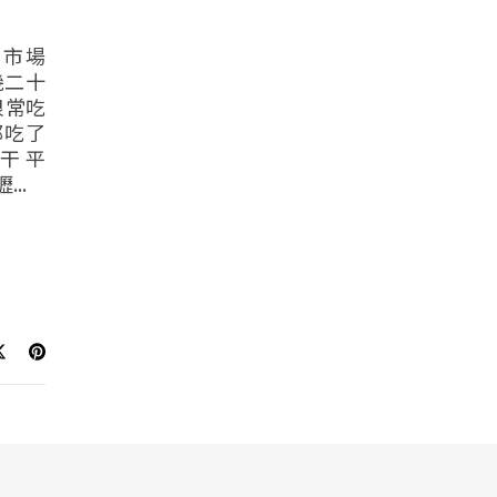
菜市場
幾二十
很常吃
都吃了
干 平
..