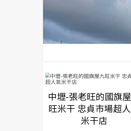
中壢-張老旺的國旗
旺米干 忠貞市場超
米干店