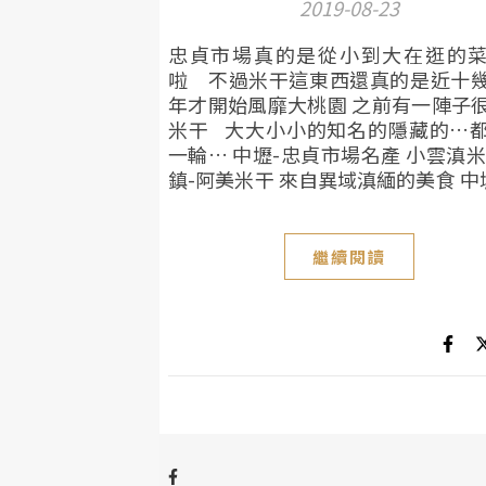
2019-08-23
忠貞市場真的是從小到大在逛的
啦 不過米干這東西還真的是近十
年才開始風靡大桃園 之前有一陣子
米干 大大小小的知名的隱藏的…
一輪… 中壢-忠貞市場名產 小雲滇米
鎮-阿美米干 來自異域滇緬的美食 中壢.
繼續閱讀