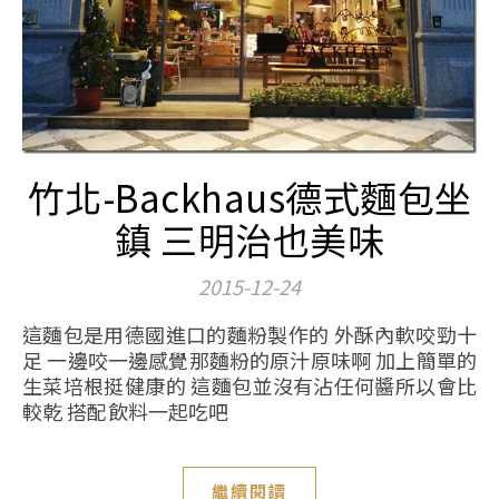
竹北-Backhaus德式麵包坐
鎮 三明治也美味
2015-12-24
這麵包是用德國進口的麵粉製作的 外酥內軟咬勁十
足 一邊咬一邊感覺那麵粉的原汁原味啊 加上簡單的
生菜培根挺健康的 這麵包並沒有沾任何醬所以會比
較乾 搭配飲料一起吃吧
繼續閱讀