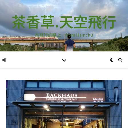
茶香草.天空飛行
在旅行的路上…from Hsinchu